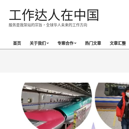
Skip
工作达人在中国
to
content
服务是我架站的宗旨，全球华人未来的工作方向
首页
关于我们
专案合作
热门文章
文章汇整
Primary
Navigation
Menu