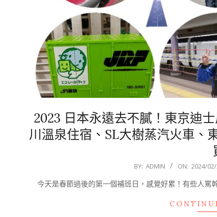
2023 日本永遠去不膩！東京
川溫泉住宿、SL大樹蒸汽火車、
2024-
BY:
ADMIN
ON:
2024/02/
02-
今天是春節過後的第一個補班日，感覺好累！有些人罵
22
CONTINU