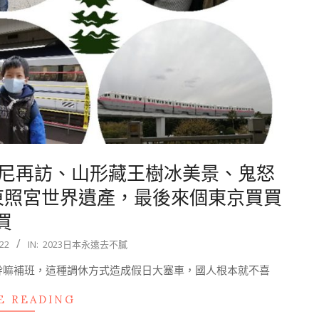
迪士尼再訪、山形藏王樹冰美景、鬼怒
東照宮世界遺產，最後來個東京買買
買
22
IN:
2023日本永遠去不膩
幹嘛補班，這種調休方式造成假日大塞車，國人根本就不喜
E READING