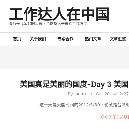
Skip
工作达人在中国
to
content
服务是我架站的宗旨，全球华人未来的工作方向
首页
关于我们
专案合作
热门文章
文章汇整
Primary
Navigation
Menu
美国真是美丽的国度-Day 3 
2014-
By:
admin
On:
2014/12/27
12-
这一天是美国时间的2012/3/30，也就是台湾
27
CONTINU