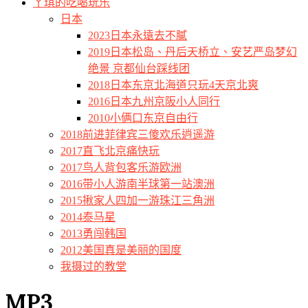
ㄚ琪的吃喝玩乐
日本
2023日本永遠去不膩
2019日本松岛、丹后天桥立、安艺严岛梦幻
绝景 京都仙台踩线团
2018日本东京北海道只玩4天京北爽
2016日本九州京阪小人同行
2010小俩口东京自由行
2018前进菲律宾三傻欢乐逍遥游
2017直飞北京痛快玩
2017鸟人背包客乐游欧洲
2016带小人游南半球第一站澳洲
2015揪家人四加一游珠江三角洲
2014泰马星
2013勇闯韩国
2012美国真是美丽的国度
我摄过的教堂
MP3