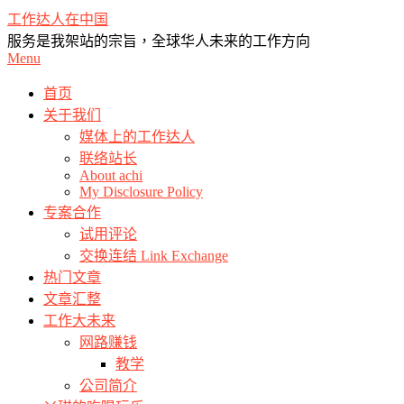
Skip
工作达人在中国
to
服务是我架站的宗旨，全球华人未来的工作方向
content
Primary
Menu
Navigation
Menu
首页
关于我们
媒体上的工作达人
联络站长
About achi
My Disclosure Policy
专案合作
试用评论
交换连结 Link Exchange
热门文章
文章汇整
工作大未来
网路赚钱
教学
公司简介