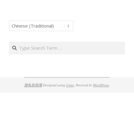
Search
隐私权政策
Designed using
Unos
. Powered by
WordPress
.