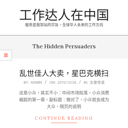
Skip
工作达人在中国
to
content
服务是我架站的宗旨，全球华人未来的工作方向
Primary
Navigation
The Hidden Persuaders
Menu
乱世佳人大卖，星巴克横扫
2015-
BY:
ADMIN
ON:
2015/12/26
IN:
文章导读
12-
这是小众，其实不小：中间市场陷落，小众消费
26
崛起的第一章，副标题：做对了，小众就会成为
大众，隔页的说明
CONTINUE READING