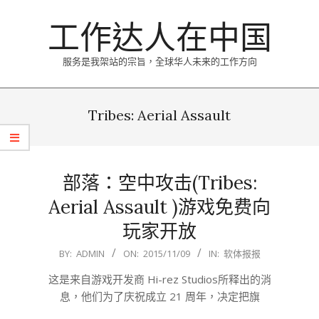
Skip
工作达人在中国
to
content
服务是我架站的宗旨，全球华人未来的工作方向
Primary
Navigation
Tribes: Aerial Assault
Menu
部落：空中攻击(Tribes:
Aerial Assault )游戏免费向
玩家开放
2015-
BY:
ADMIN
ON:
2015/11/09
IN:
软体报报
11-
这是来自游戏开发商 Hi-rez Studios所释出的消
09
息，他们为了庆祝成立 21 周年，决定把旗