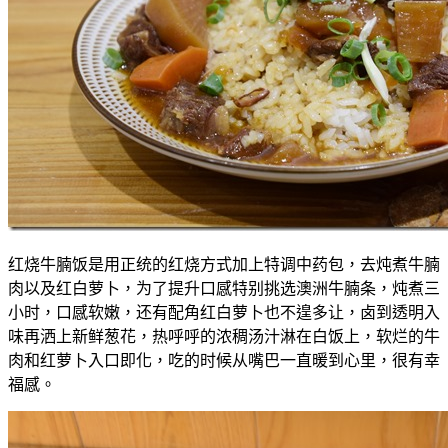
红烧牛腩饭是用正统的红烧方式加上特调中药包，去炖煮牛腩
肉以及红白萝卜，为了提升口感特别挑选澳洲牛腩条，炖煮三
小时，口感软嫩，还有配角红白萝卜也不遑多让，卤到透明入
味再洒上新鲜葱花，热呼呼的浓稠汤汁淋在白饭上，软烂的牛
肉和红萝卜入口即化，吃的时候从嘴巴一直暖到心里，很有幸
福感。