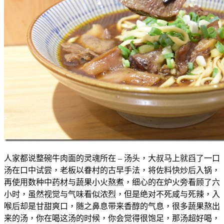
人家都说整碗牛肉面的灵魂所在 – 汤头，大叔马上就舀了一口
汤在口中试尝，老板以眷村的古早手法，将佐料快炒后入锅，
再使用数种中药材与蔬果小火熬煮，细心的在炉火旁看顾了六
小时，虽然视觉与气味看似浓烈，但是绝对不死咸与死辣，入
喉后却是甘甜爽口，随之鼻息带来香醇的气息，很多蔬果熬出
来的汤，你在喝这汤的时候，你会觉得很饱足，那汤超好喝，