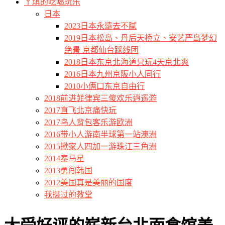
ㄚ琪的吃喝玩乐
日本
2023日本永遠去不膩
2019日本松岛、丹后天桥立、安艺严岛梦幻
绝景 京都仙台踩线团
2018日本东京北海道只玩4天京北爽
2016日本九州京阪小人同行
2010小俩口东京自由行
2018前进菲律宾三傻欢乐逍遥游
2017直飞北京痛快玩
2017鸟人背包客乐游欧洲
2016带小人游南半球第一站澳洲
2015揪家人四加一游珠江三角洲
2014泰马星
2013勇闯韩国
2012美国真是美丽的国度
我摄过的教堂