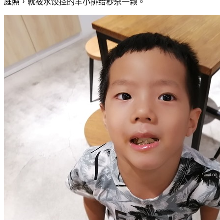
庭照，就被水饺控的羊小排给秒杀一颗。