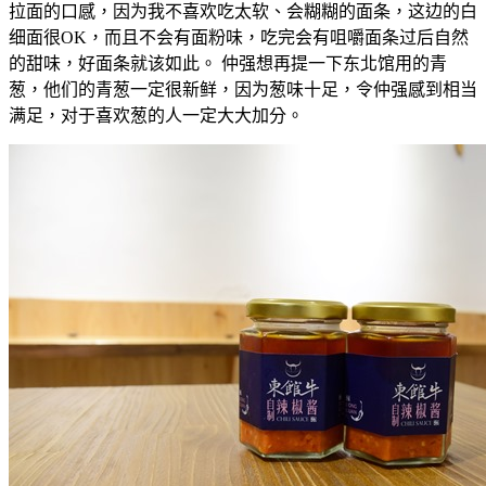
拉面的口感，因为我不喜欢吃太软、会糊糊的面条，这边的白
细面很OK，而且不会有面粉味，吃完会有咀嚼面条过后自然
的甜味，好面条就该如此。 仲强想再提一下东北馆用的青
葱，他们的青葱一定很新鲜，因为葱味十足，令仲强感到相当
满足，对于喜欢葱的人一定大大加分。