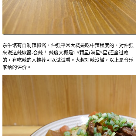
东牛馆有自制辣椒酱，仲强平常大概是吃中辣程度的，对仲强
来说这辣椒酱-会辣！ 辣度大概是2.5颗星(满星5星)还蛮过瘾
的，有吃辣的人推荐可以试试看。大叔对辣没辙，以上是音乐
家给的评价。