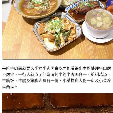
来吃牛肉面就要选半筋半肉面来吃才能看得出主厨处理牛肉厉
不厉害，一行人就点了红烧清炖半筋半肉面各一、蛤蜊鸡汤、
牛腩饭、牛腱及猪脚卤味各一份、小菜拼盘大份一盘及小菜冷
盘两盘。