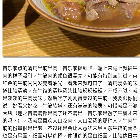
音乐家点的清炖半筋半肉，音乐家提到『一端上来马上就被牛
肉的样子吸引，牛筋肉的颜色很漂亮，可能有特别卤制过，茶
红色的牛筋闪闪发亮着油光，看起来就可口了！清炖汤头的味
道比较清淡，东牛馆的清炖汤头比较规规矩矩，不咸不腻、就
是淡淡的牛肉汤味；然后吃了刚刚赞美过的牛筋，我要跟你们
说！好看又好吃！牛筋软嫩、还有满满的胶质、可惜就是不够
大块（迷之音满满都是肉了还不满足，音乐家是饿了午餐才来
的吗？），我就是喜欢大口吃肉、大口喝汤的那种人，牛肉牛
筋的份量很是足够，不过还是会让人意犹未尽。东牛馆的面条
也是有扁面、细面可以选择，仲强选的是白细面，比较像日本