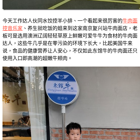
今天工作达人伙同水饺控羊小排、一个看起来很厉害的
牛肉面
控音乐家
、养生就吃饭的姐来到这家南京复兴站牛肉面店，老
板可是选用澳洲辽阔轻轻草原上鲜嫩可爱牛牛为食材的牛肉面
达人，这些牛几乎是在零污染的环境下长大，比起美国牛来
说，食品的健康营养让人安心，不仅如此东馆牛的牛肉面还只
使用入口即高潮的超嫩牛颊肉。