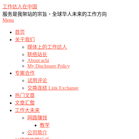
Skip
工作达人在中国
to
服务是我架站的宗旨，全球华人未来的工作方向
content
Primary
Menu
Navigation
Menu
首页
关于我们
媒体上的工作达人
联络站长
About achi
My Disclosure Policy
专案合作
试用评论
交换连结 Link Exchange
热门文章
文章汇整
工作大未来
网路赚钱
教学
公司简介