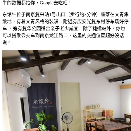
牛的数据都给你，Google去吃吧！
东馆牛位于南京复兴站1号出口（步行约3分钟）座落在文青集
散地，有着文青风格的装潢，附近有应安光复东村停车场好停
车 ，旁有复华公园适合亲子老少咸宜，除了捷运站外，你也
可以搭乘公交车到南京龙江路口，这里的交通位置超好没话
说。