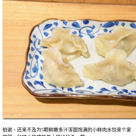
拍谢，还来不及为5颗鲜嫩多汁浑圆饱满的小鲜肉水饺来个家