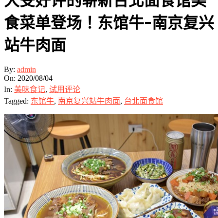
大受好评的崭新台北面食馆美
食菜单登场！东馆牛-南京复兴
站牛肉面
By:
admin
On:
2020/08/04
In:
美味食记
,
试用评论
Tagged:
东馆牛
,
南京复兴站牛肉面
,
台北面食馆