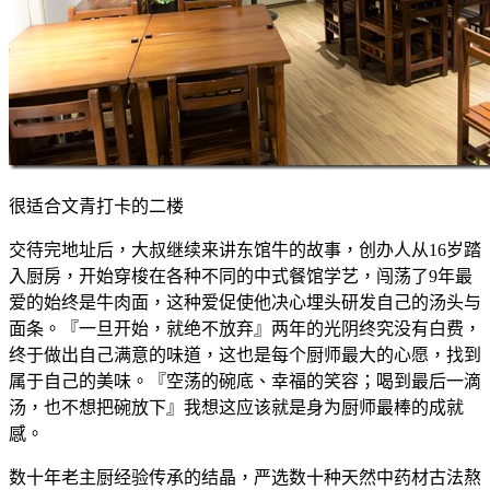
很适合文青打卡的二楼
交待完地址后，大叔继续来讲东馆牛的故事，创办人从16岁踏
入厨房，开始穿梭在各种不同的中式餐馆学艺，闯荡了9年最
爱的始终是牛肉面，这种爱促使他决心埋头研发自己的汤头与
面条。『一旦开始，就绝不放弃』两年的光阴终究没有白费，
终于做出自己满意的味道，这也是每个厨师最大的心愿，找到
属于自己的美味。『空荡的碗底、幸福的笑容；喝到最后一滴
汤，也不想把碗放下』我想这应该就是身为厨师最棒的成就
感。
数十年老主厨经验传承的结晶，严选数十种天然中药材古法熬