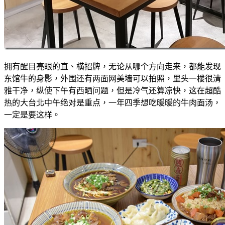
拥有醒目亮眼的直、横招牌，无论从哪个方向走来，都能发现
东馆牛的身影，外围还有两面网美墙可以拍照，里头一楼很清
雅干净，纵使下午有西晒问题，但是冷气还算凉快，这在超酷
热的大台北中午绝对是重点，一年四季想吃暖暖的牛肉面汤，
一定是要这样。