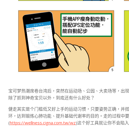
宝可梦热潮席卷台湾后，突然在运动场、公园、大卖场等，出
除了抓到神奇宝贝以外，到底还有什么好处？
健走其实是个门槛低又好上手的运动习惯，只要姿势正确，并
环，达到锻炼心肺功能、提升基础代谢率的目的。走的过程中要
(
https://wellness.cigna.com.tw/wz
)这个好工具就让你不会陷