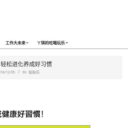
工作大未来
ㄚ琪的吃喝玩乐
台轻松进化养成好习惯
016/12/05
IN:
贴贴乐