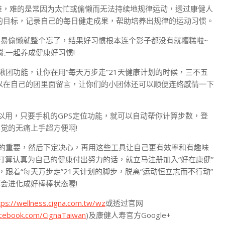
难，难的是常因为太忙或偷懒而无法持续地规律运动，透过康健人
天的目标，记录自己的每日健走成果，帮助培养出规律的运动习惯。
易偷懒就整个忘了，结果好习惯根本连个影子都没有就糟糕啦~
能一起养成健康好习惯!
揪团功能，让你在用“每天万步走”21天健康计划的时候，三不五
以在自己的团里面留言，让你们的小团体还可以顺便连络感情一下
可以用，只要手机的GPS定位功能，就可以自动帮你计算步数，登
觉的无痛上手超方便啊!
动的重要，然后下定决心，再用这些工具让自己更有效率和有趣味
打算认真为自己的健康付出努力的话，就立马注册加入“好在康健”
跟着“每天万步走”21天计划的脚步，脱离“运动恒立志而不行动”
会进化成好棒棒状态喔!
tps://wellness.cigna.com.tw/wz
或透过官网
acebook.com/CignaTaiwan
)及康健人寿官方Google+