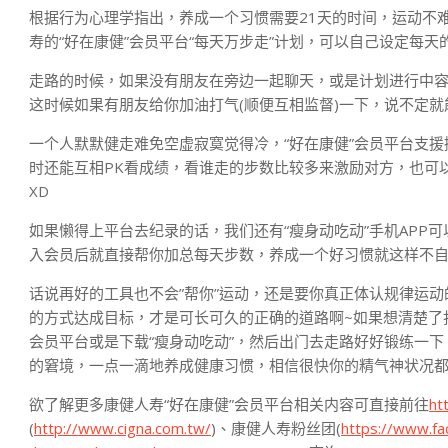
根据行为心理学指出，养成一个习惯需要21天的时间，运动不
寿的“好在康健”会员平台“每天万步走”计划，可以自己设定每
走路的时候，如果没有朋友在旁边一起聊天，或是计划进行中容
这时候如果有朋友给你加油打气(顺便互相监督)一下，说不定就
一个人默默健走难免空虚寂寞觉得冷，“好在康健”会员平台支援
时还能互相PK看成绩，看谁走的步数比较多来激励对方，也可
XD
如果懒得上平台去纪录的话，我们还有“瘦身动吃动”手机APP
入会员后就直接帮你加总每天步数，养成一个好习惯就这样不自
话说再好的工具也不会”帮你”运动，还是要你真正体认规律运
的方式达成目标，才是可长可久的正确的道路啊~如果想清楚了
会员平台或是下载“瘦身动吃动”，然后出门去走路好好锻练一下，
的窘境，一点一滴地养成健康习惯，相信很快你的精气神状况都
欲了解更多康健人寿“好在康健”会员平台相关内容可直接前往
ht
(
http://www.cigna.com.tw/
)、康健人寿粉丝团(
https://www.f