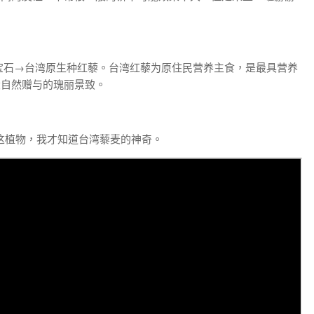
物红宝石→台湾原生种红藜。台湾红藜为原住民营养主食，是最具营养
大自然赠与的瑰丽景致。
识这植物，我才知道台湾藜麦的神奇。