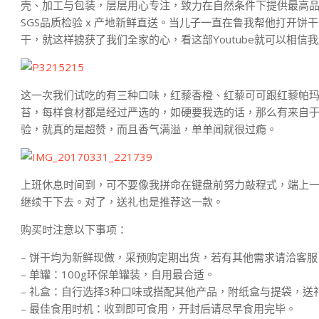
壳、加工与包装，层层用心专注，致力在自然条件下提供最高品质
SGS品质检验 x 产地新鲜直送。当儿子一直在鲁我帮他打开
干，就这样掳获了我们全家的心，看这部Youtube就可以相信
这一次我们试吃的有三种口味，红藜香橙、红藜可可跟红藜帕
苔，每样食材都是经过严选的，如硬要我选的话，那么有来自
验，就真的是超赞，而且香气满溢，单单闻就很过瘾。
上班休息时间到，可不要像我拼命在键盘前努力敲程式，端上
继续干下去。对了，送礼也是推荐这一款。
购买时注意以下事项：
– 饼干均为新鲜现做，采预购定期出货，若有其他需求请洽客服
– 单罐：100g环保单罐装，自用最合适。
– 礼盒：自行选择3种口味或搭配其他产品，附纸盒与提袋，送
– 最佳食用时机：收到即可食用，开封后请尽早食用完毕。