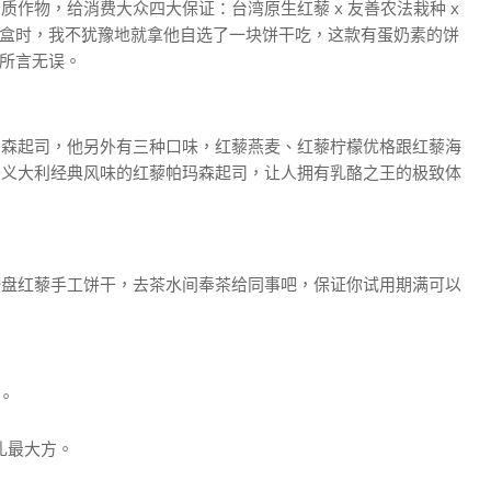
作物，给消费大众四大保证：台湾原生红藜 x 友善农法栽种 x
饼干盒时，我不犹豫地就拿他自选了一块饼干吃，这款有蛋奶素的饼
我所言无误。
玛森起司，他另外有三种口味，红藜燕麦、红藜柠檬优格跟红藜海
于义大利经典风味的红藜帕玛森起司，让人拥有乳酪之王的极致体
一盘红藜手工饼干，去茶水间奉茶给同事吧，保证你试用期满可以
。
礼最大方。