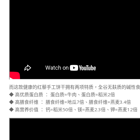
而这款健康的红藜手工饼干拥有两项特质，全谷无麸质的碱性食物
◆ 高优质蛋白质 ： 蛋白质=牛肉、蛋白质=稻米2倍
◆ 高膳食纤维 ： 膳食纤维=地瓜7倍、膳食纤维=燕麦3.4倍
◆ 高营养价值 ： 钙=稻米50倍、镁=燕麦2.3倍、钾=燕麦12倍