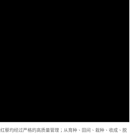
的红藜均经过严格的高质量管理；从育种、田间、栽种、收成、脱