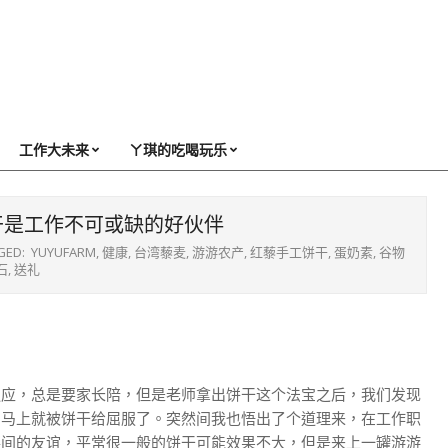
工作大未来
ㄚ琪的吃喝玩乐
干是工作不可或缺的好伙伴
GED:
YUYUFARM
,
健康
,
台湾藜麦
,
游游农产
,
红藜手工饼干
,
蛋奶素
,
谷物
石
,
送礼
适应，总是要家长陪，但是老师拿出饼干这个法宝之后，我们发现
，马上就被饼干给屈服了。突然间我也悟出了个道理来，在工作职
事间的友谊，平常很一般的饼干可能效果不大，但是来上一罐游游