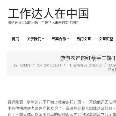
Skip
工作达人在中国
to
content
服务是我架站的宗旨，全球华人未来的工作方向
首页
关于我们
专案合作
热门文章
文章汇整
Primary
Navigation
Menu
游游农产的红藜手工饼
BY:
ADMIN
ON:
2017/03/31
IN:
美味食记
,
试用评论
TAG
红宝
最近刚满一岁半的儿子开始上教会的托儿班，一开始他还无法
小孩很快就跟老师建立起友谊了，真没想到我儿肉体这么软弱
场上，如果你可以运用分享的原则那么你会很容易地建立起同