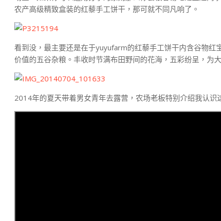
农产高级精致盒装的红藜手工饼干，那可就不同凡响了。
看到没，最主要还是在于yuyufarm的红藜手工饼干内含谷
价值的五谷杂粮。丰收时节满布田野间的花海，五彩纷呈，为
2014年的夏天带着男女青年去露营，农场老板特别介绍我认