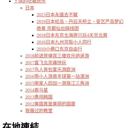
ㄚ琪的吃喝玩乐
日本
2023日本永遠去不膩
2019日本松岛、丹后天桥立、安艺严岛梦幻
绝景 京都仙台踩线团
2018日本东京北海道只玩4天京北爽
2016日本九州京阪小人同行
2010小俩口东京自由行
2018前进菲律宾三傻欢乐逍遥游
2017直飞北京痛快玩
2017鸟人背包客乐游欧洲
2016带小人游南半球第一站澳洲
2015揪家人四加一游珠江三角洲
2014泰马星
2013勇闯韩国
2012美国真是美丽的国度
我摄过的教堂
在地連結