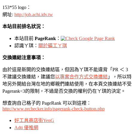
153*55 logo：
網址:
http://job.achi.idv.tw
本站目前排名狀況：
本站目前
PageRank
：
認識ㄚ琪：
關於礦工ㄚ琪
交換連結注意事項：
由於這是新開的交換連結區，但因為ㄚ琪不能違背「PR ＜ 3
不建議交換連結，建議您
以專案合作方式交換連結
」，所以特
地另外開給台灣在地的鄉親們連結使用，在本頁交換連結不受
Pagerank<3的限制，不過是否交換的權利仍在ㄚ琪的決定。
想查詢自己格子的 PageRank 可以到這裡：
http://www.prchecker.info/pagerank-check-button.php
好工具商店街YenG
Adti 優推網