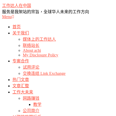
Skip
工作达人在中国
to
服务是我架站的宗旨，全球华人未来的工作方向
content
Primary
Menu
Navigation
Menu
首页
关于我们
媒体上的工作达人
联络站长
About achi
My Disclosure Policy
专案合作
试用评论
交换连结 Link Exchange
热门文章
文章汇整
工作大未来
网路赚钱
教学
公司简介