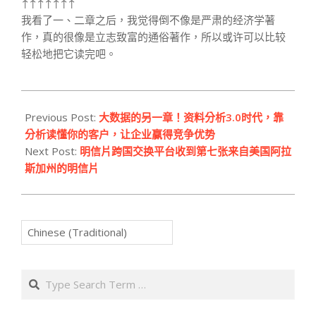
↑↑↑↑↑↑↑
我看了一、二章之后，我觉得倒不像是严肃的经济学著
作，真的很像是立志致富的通俗著作，所以或许可以比较
轻松地把它读完吧。
2016-
08-
Previous Post:
大数据的另一章！资料分析3.0时代，靠
28
分析读懂你的客户，让企业赢得竞争优势
Next Post:
明信片跨国交换平台收到第七张来自美国阿拉
斯加州的明信片
Search