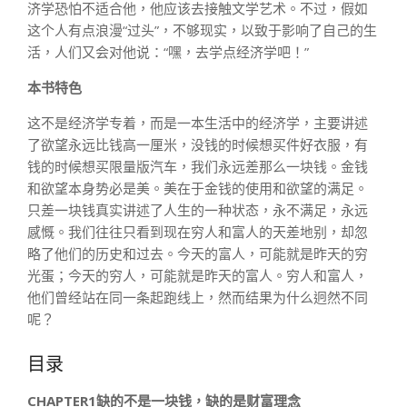
济学恐怕不适合他，他应该去接触文学艺术。不过，假如
这个人有点浪漫“过头”，不够现实，以致于影响了自己的生
活，人们又会对他说：“嘿，去学点经济学吧！”
本书特色
这不是经济学专着，而是一本生活中的经济学，主要讲述
了欲望永远比钱高一厘米，没钱的时候想买件好衣服，有
钱的时候想买限量版汽车，我们永远差那么一块钱。金钱
和欲望本身势必是美。美在于金钱的使用和欲望的满足。
只差一块钱真实讲述了人生的一种状态，永不满足，永远
感慨。我们往往只看到现在穷人和富人的天差地别，却忽
略了他们的历史和过去。今天的富人，可能就是昨天的穷
光蛋；今天的穷人，可能就是昨天的富人。穷人和富人，
他们曾经站在同一条起跑线上，然而结果为什么迥然不同
呢？
目录
CHAPTER1缺的不是一块钱，缺的是财富理念