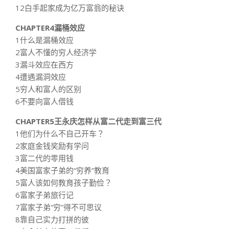
12白手起家成为亿万富翁的秘诀
CHAPTER4漏桶效应
1什么是漏桶效应
2富人不懂的穷人经济学
3漏斗效应在西方
4遭遇漏洞效应
5穷人和富人的区别
6不要向富人借钱
CHAPTER5王永庆怎样从富二代走到富三代
1他们为什么不自己开车？
2家庭金钱奖励有学问
3富二代的零用钱
4美国富家子弟的“穷养”教育
5富人该如何教育孩子勤俭？
6富家子弟旅行记
7富家子弟“穷”得不可思议
8靠自己实力打拼的彼