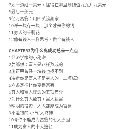
7划一道线一美元，懂得在哪里划线值九九九九美元
8最后一美元
9亿万富翁：用四英镑起家
10赚一块存一块，那个才是你的钱
11穷人的茉莉花
12像有钱人一样思考，做个有钱人
CHAPTER3为什么离成功总差一点点
1经济学家的小秘密
2姜邰然：富人是这样熬成的
3施正荣曾经一块钱也找不到
4决定你是富人还是穷人的十二项标准
5六条定律让你变得富有
6穷人和富人理念的五项差异
7为什么穷人致穷，富人致富
8精明的投资：人人都能成为富豪
9不差钱的“小气”大财神
10令你不能成为富翁的七大原因
11成为富人的十大途径