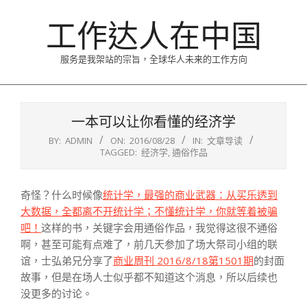
Skip
工作达人在中国
to
content
服务是我架站的宗旨，全球华人未来的工作方向
Primary
Navigation
一本可以让你看懂的经济学
Menu
BY:
ADMIN
ON:
2016/08/28
IN:
文章导读
TAGGED:
经济学
,
通俗作品
奇怪？什么时候像
统计学，最强的商业武器：从买乐透到
大数据，全都离不开统计学；不懂统计学，你就等着被骗
吧！
这样的书，关键字会用通俗作品，我觉得这很不通俗
啊，甚至可能有点难了，前几天参加了场大祭司小组的联
谊，士弘弟兄分享了
商业周刊 2016/8/18第1501期
的封面
故事，但是在场人士似乎都不知道这个消息，所以后续也
没更多的讨论。