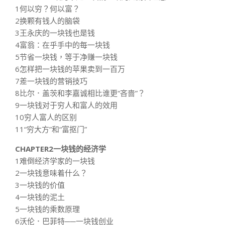
1何以穷？何以富？
2换颗有钱人的脑袋
3王永庆的一块钱也是钱
4富翁：在乎手中的每一块钱
5节省一块钱，等于净赚一块钱
6怎样把一块钱的苹果卖到一百万
7差一块钱的营销技巧
8比尔．盖茨和李嘉诚相比谁更“吝啬”？
9一块钱对于穷人和富人的效用
10穷人富人的区别
11“穷大方”和“富抠门”
CHAPTER2一块钱的经济学
1难倒经济学家的一块钱
2一块钱意味着什么？
3一块钱的价值
4一块钱的泥土
5一块钱的乘数原理
6沃伦．巴菲特──一块钱创业