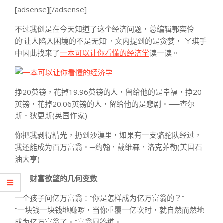
[adsense][/adsense]
不过我倒是在今天知道了这个经济问题，总编辑郭奕伶
的‘让人陷入困境的不是无知’，文内提到的是贪婪， ㄚ琪手
中因此找来了
一本可以让你看懂的经济学
读一读。
挣20英镑，花掉19.96英镑的人，留给他的是幸福，挣20
英镑，花掉20.06英镑的人，留给他的是悲剧。──查尔
斯．狄更斯(英国作家)
你把我剥得精光，扔到沙漠里，如果有一支骆驼队经过，
我还能成为百万富翁。─约翰．戴维森．洛克菲勒(美国石
油大亨)
财富欲望的几何变数
一个孩子问亿万富翁：“你是怎样成为亿万富翁的？”
“一块钱一块钱地赚啰，当你重覆一亿次时，就自然而然地
成为亿万富翁了。”富翁回答道。