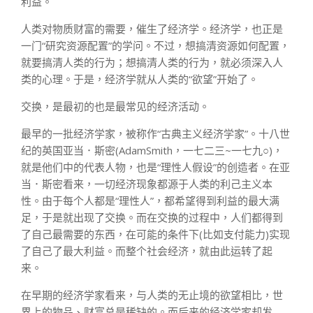
利益。
人类对物质财富的需要，催生了经济学。经济学，也正是
一门“研究资源配置”的学问。不过，想搞清资源如何配置，
就要搞清人类的行为；想搞清人类的行为，就必须深入人
类的心理。于是，经济学就从人类的“欲望”开始了。
交换，是最初的也是最常见的经济活动。
最早的一批经济学家，被称作“古典主义经济学家”。十八世
纪的英国亚当．斯密(AdamSmith，一七二三~一七九○)，
就是他们中的代表人物，也是“理性人假设”的创造者。在亚
当．斯密看来，一切经济现象都源于人类的利己主义本
性。由于每个人都是“理性人”，都希望得到利益的最大满
足，于是就出现了交换。而在交换的过程中，人们都得到
了自己最需要的东西，在可能的条件下(比如支付能力)实现
了自己了最大利益。而整个社会经济，就由此运转了起
来。
在早期的经济学家看来，与人类的无止境的欲望相比，世
界上的物品、财富总是稀缺的。而后来的经济学家却发