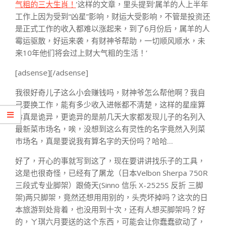
气粗的三大生肖！
’这样的文章，里头提到‘属羊的人上半年
工作上因为受到“凶星”影响，财运大受影响，不管是投资还
是正式工作的收入都难以涨起来，到了6月份后，属羊的人
霉运驱散，好运来袭，有财神爷帮助，一切顺风顺水，未
来10年他们将会过上财大气粗的生活！’
[adsense][/adsense]
我很好奇儿子这么小会赚钱吗，财神爷怎么帮他啊？我自
己要换工作，能有多少收入进帐都不清楚，这样的星座算
命真是诡异，更诡异的是前几天大家都发现儿子的名列入
最新菜市场名，唉，没想到这么有灵性的名字竟然入列菜
市场名，真是要说我有算名字的天份吗？哈哈…
好了，开心的事就写到这了，现在要讲讲找乐子的工具，
这是也很奇怪，已经有了屠龙（日本Velbon Sherpa 750R
三段式专业脚架）跟倚天(Sinno 信乐 X-2525S 反折 三脚
架)两只脚架，竟然还想用用别的，头壳坏掉吗？这次的日
本旅游到处背着，也没用到十次，还有人想买脚架吗？好
的，ㄚ琪六月要送的这个东西，可能会让你蠢蠢欲动了，