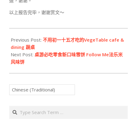
道，谢谢。
以上报告完毕，谢谢赏文～
2016-
06-
Previous Post:
不用初一十五才吃的VegeTable cafe &
11
dining 蔬桌
Next Post:
桌游必吃零食新口味雪饼 Follow Me法乐米
风味饼
Search