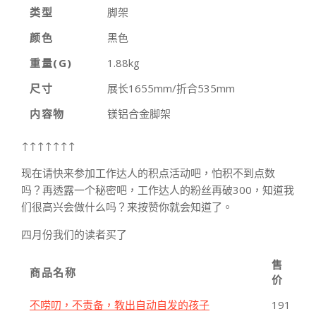
类型
脚架
颜色
黑色
重量(G)
1.88kg
尺寸
展长1655mm/折合535mm
内容物
镁铝合金脚架
↑↑↑↑↑↑↑
现在请快来参加工作达人的积点活动吧，怕积不到点数
吗？再透露一个秘密吧，工作达人的粉丝再破300，知道我
们很高兴会做什么吗？来按赞你就会知道了。
四月份我们的读者买了
售
商品名称
价
不唠叨，不责备，教出自动自发的孩子
191