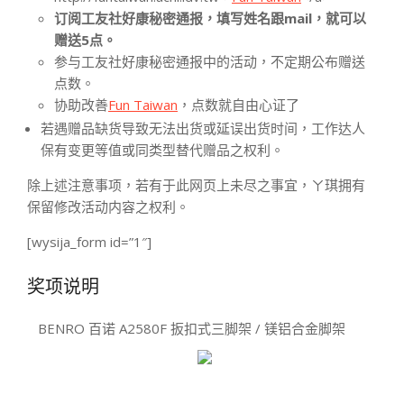
订阅工友社好康秘密通报，填写姓名跟mail，就可以
赠送5点。
参与工友社好康秘密通报中的活动，不定期公布赠送
点数。
协助改善
Fun Taiwan
，点数就自由心证了
若遇赠品缺货导致无法出货或延误出货时间，工作达人
保有变更等值或同类型替代赠品之权利。
除上述注意事项，若有于此网页上未尽之事宜，ㄚ琪拥有
保留修改活动内容之权利。
[wysija_form id=”1″]
奖项说明
BENRO 百诺 A2580F 扳扣式三脚架 / 镁铝合金脚架