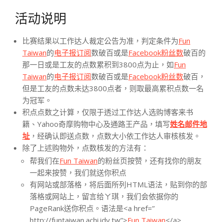
活动说明
比赛结果以工作达人裁定公告为准，判定条件为
Fun
Taiwan
的
电子报订阅
数破百或是
Facebook粉丝数
破百的
那一日或是工友的点数累积到3800点为止，如
Fun
Taiwan
的
电子报订阅
数破百或是
Facebook粉丝数
破百，
但是工友的点数未达3800点者，则取最高累积点数一名
为冠军。
积点点数之计算，仅限于透过工作达人选购博客来书
籍、Yahoo奇摩购物中心及通路王产品，填写
姓名邮件地
址
，经确认即送点数，点数大小依工作达人审核核发。
除了上述购物外，点数核发的方法有：
帮我们在
Fun Taiwan
的粉丝页按赞，还有找你的朋友
一起来按赞，我们就送你积点
有网站或部落格，将后面所列HTML语法，贴到你的部
落格或网站上，留言给ㄚ琪，我们会依据你的
PageRank送你积点。语法是<a href=”
http://funtaiwan.achi.idv.tw”>
Fun Taiwan
</a>