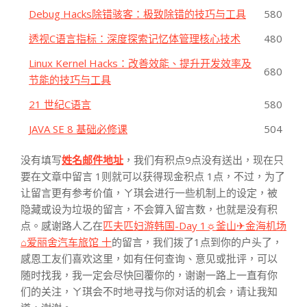
Debug Hacks除错骇客：极致除错的技巧与工具
580
透视C语言指标：深度探索记忆体管理核心技术
480
Linux Kernel Hacks：改善效能、提升开发效率及
680
节能的技巧与工具
21 世纪C语言
580
JAVA SE 8 基础必修课
504
没有填写
姓名邮件地址
，我们有积点9点没有送出，现在只
要在文章中留言 1则就可以获得现金积点 1点，不过，为了
让留言更有参考价值，ㄚ琪会进行一些机制上的设定，被
隐藏或设为垃圾的留言，不会算入留言数，也就是没有积
点。感谢路人乙在
匹夫匹妇游韩国-Day 1☼釜山✈金海机场
⌂爱丽舍汽车旅馆 十
的留言，我们拨了1点到你的户头了，
感恩工友们喜欢这里，如有任何查询、意见或批评，可以
随时找我，我一定会尽快回覆你的，谢谢一路上一直有你
们的关注，ㄚ琪会不时地寻找与你对话的机会，请让我知