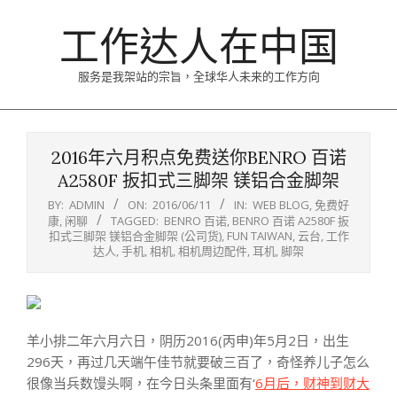
Skip
工作达人在中国
to
content
服务是我架站的宗旨，全球华人未来的工作方向
Primary
Navigation
2016年六月积点免费送你BENRO 百诺
Menu
A2580F 扳扣式三脚架 镁铝合金脚架
BY:
ADMIN
ON:
2016/06/11
IN:
WEB BLOG
,
免费好
康
,
闲聊
TAGGED:
BENRO 百诺
,
BENRO 百诺 A2580F 扳
扣式三脚架 镁铝合金脚架 (公司货)
,
FUN TAIWAN
,
云台
,
工作
达人
,
手机
,
相机
,
相机周边配件
,
耳机
,
脚架
羊小排二年六月六日，阴历2016(丙申)年5月2日，出生
296天，再过几天端午佳节就要破三百了，奇怪养儿子怎么
很像当兵数馒头啊，在今日头条里面有‘
6月后，财神到财大