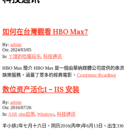
Sticky
如何在台灣觀看 HBO Max?
2024-
By:
admin
03-
On:
2024/03/05
05
In:
ㄚ琪的吃喝玩乐
,
科技通讯
HBO Max 簡介 HBO Max 是一個由華納媒體公司提供的串流
Continue Reading
娛樂服務，涵蓋了眾多的經典電影、
数位资产活化1 – IIS 安装
2016-
By:
admin
07-
On:
2016/07/26
26
In:
ASP
,
php应用
,
Windows
,
科技通讯
羊小排2年七月十六日，阴历2016(丙申)年6月13日，出生336