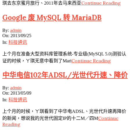
Continue Reading
琪去东京蜜月旅行、2011年去马来西亚
Google 废 MySQL 转 MariaDB
2013-
By:
admin
09-
On:
2013/09/25
25
In:
科技通讯
上个月在准备大型资料库管理系统-专业级(MySQL 5.0)测验认
Continue Reading
证的时候，ㄚ琪无意中看到了Mari
中华电信102年ADSL/光世代升速、降价
2013-
By:
admin
05-
On:
2013/05/09
09
In:
科技通讯
上个月的时候，ㄚ琪看到了中华电ADSL、光世代升速再降价
Continue
的新闻，想说我的光世代固定IP的十二M／四M
Reading