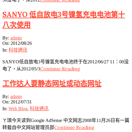
SANYO 低自放电3号镍氢充电电池第十
八次使用
2012-
By:
admin
08-
On:
2012/08/26
26
In:
科技通讯
SANYO低自放电3号镍氢充电电池终于在2012/06/27 11：00没
Continue Reading
电了，从2012/05/3
工作达人要静态网址或动态网址
2012-
By:
admin
07-
On:
2012/07/31
31
In:
Web Blog
,
科技通讯
ㄚ琪今天读到Google AdSense 中文网志2008年11月26日有一篇
Continue Reading
转载自中文网站管理员部