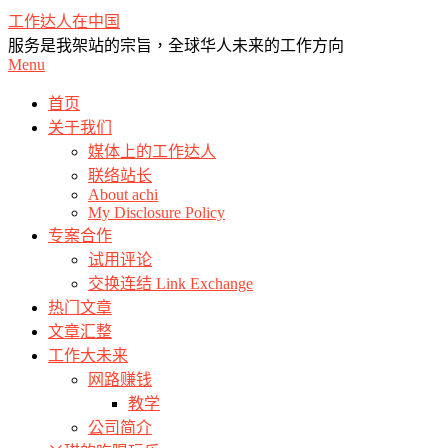
Skip
工作达人在中国
to
服务是我架站的宗旨，全球华人未来的工作方向
content
Primary
Menu
Navigation
Menu
首页
关于我们
媒体上的工作达人
联络站长
About achi
My Disclosure Policy
专案合作
试用评论
交换连结 Link Exchange
热门文章
文章汇整
工作大未来
网路赚钱
教学
公司简介