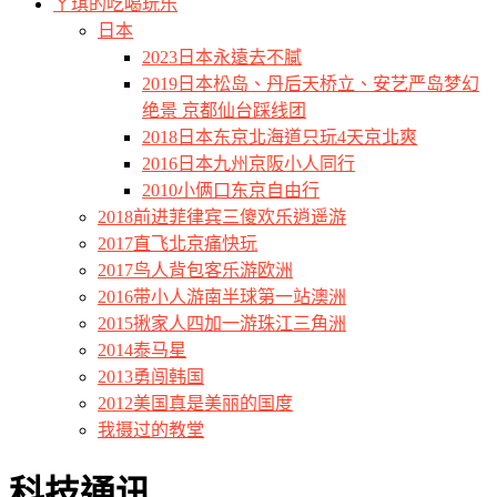
ㄚ琪的吃喝玩乐
日本
2023日本永遠去不膩
2019日本松岛、丹后天桥立、安艺严岛梦幻
绝景 京都仙台踩线团
2018日本东京北海道只玩4天京北爽
2016日本九州京阪小人同行
2010小俩口东京自由行
2018前进菲律宾三傻欢乐逍遥游
2017直飞北京痛快玩
2017鸟人背包客乐游欧洲
2016带小人游南半球第一站澳洲
2015揪家人四加一游珠江三角洲
2014泰马星
2013勇闯韩国
2012美国真是美丽的国度
我摄过的教堂
科技通讯