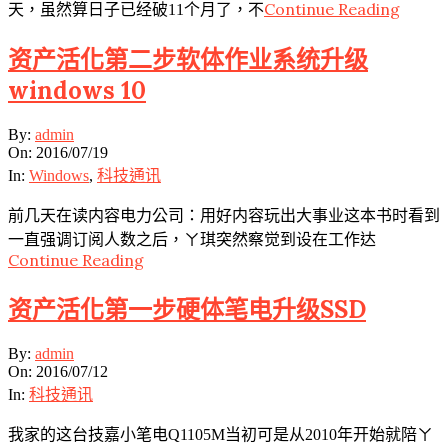
Continue Reading
天，虽然算日子已经破11个月了，不
资产活化第二步软体作业系统升级
windows 10
2016-
By:
admin
07-
On:
2016/07/19
19
In:
Windows
,
科技通讯
前几天在读内容电力公司：用好内容玩出大事业这本书时看到
一直强调订阅人数之后，ㄚ琪突然察觉到设在工作达
Continue Reading
资产活化第一步硬体笔电升级SSD
2016-
By:
admin
07-
On:
2016/07/12
12
In:
科技通讯
我家的这台技嘉小笔电Q1105M当初可是从2010年开始就陪ㄚ