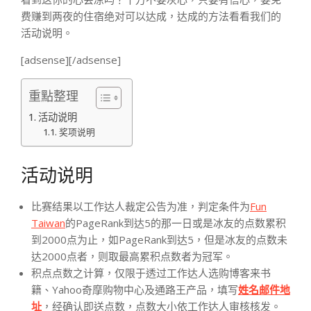
费赚到两夜的住宿绝对可以达成，达成的方法看看我们的
活动说明。
[adsense][/adsense]
重點整理
活动说明
奖项说明
活动说明
比赛结果以工作达人裁定公告为准，判定条件为
Fun
Taiwan
的PageRank到达5的那一日或是冰友的点数累积
到2000点为止，如PageRank到达5，但是冰友的点数未
达2000点者，则取最高累积点数者为冠军。
积点点数之计算，仅限于透过工作达人选购博客来书
籍、Yahoo奇摩购物中心及通路王产品，填写
姓名邮件地
址
，经确认即送点数，点数大小依工作达人审核核发。