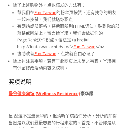
除了上述购物外，点数核发的方法有：
帮我们在
Fun Taiwan
的粉丝页按赞，还有找你的朋友
一起来按赞，我们就送你积点
有网站或部落格，将后面所列HTML语法，贴到你的部
落格或网站上，留言给ㄚ琪，我们会依据你的
PageRank送你积点。语法是<a href=”
http://funtaiwan.achi.idv.tw”>
Fun Taiwan
</a>
协助改善
Fun Taiwan
，点数就自由心证了
除上述注意事项，若有于此网页上未尽之事宜，ㄚ琪拥
有保留修改活动内容之权利。
奖项说明
曼谷健康宾馆 (Wellness Residence)
豪华房
虽 然这不是最豪华的，但请听ㄚ琪给你分析，分析的前提
当然是以我们最最想要的行程来定的。首先，不管你是从