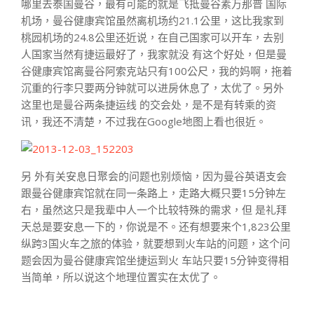
哪里去泰国曼谷，最有可能的就是飞抵曼谷素万那普 国际
机场，曼谷健康宾馆虽然离机场约21.1公里，这比我家到
桃园机场的24.8公里还近说，在自己国家可以开车，去别
人国家当然有捷运最好了，我家就没 有这个好处，但是曼
谷健康宾馆离曼谷阿索克站只有100公尺，我的妈啊，拖着
沉重的行李只要两分钟就可以进房休息了，太优了。另外
这里也是曼谷两条捷运线 的交会处，是不是有转乘的资
讯，我还不清楚，不过我在Google地图上看也很近。
另 外有关安息日聚会的问题也别烦恼，因为曼谷英语支会
跟曼谷健康宾馆就在同一条路上，走路大概只要15分钟左
右，虽然这只是我辈中人一个比较特殊的需求，但 是礼拜
天总是要安息一下的，你说是不。还有想要来个1,823公里
纵跨3国火车之旅的体验，就要想到火车站的问题，这个问
题会因为曼谷健康宾馆坐捷运到火 车站只要15分钟变得相
当简单，所以说这个地理位置实在太优了。