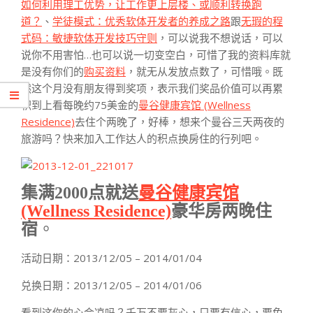
如何利用理工优势，让工作更上层楼、或顺利转换跑
道？
、
学徒模式：优秀软体开发者的养成之路
跟
无瑕的程
式码：敏捷软体开发技巧守则
，可以说我不想说话，可以
说你不用害怕…也可以说一切变空白，可惜了我的资料库就
是没有你们的
购买资料
，就无从发放点数了，可惜哦。既
然这个月没有朋友得到奖项，表示我们奖品价值可以再累
积到上看每晚约75美金的
曼谷健康宾馆 (Wellness
Residence)
去住个两晚了，好棒，想来个曼谷三天两夜的
旅游吗？快来加入工作达人的积点换房住的行列吧。
集满2000点就送
曼谷健康宾馆
(Wellness Residence)
豪华房两晚住
宿
。
活动日期：2013/12/05 – 2014/01/04
兑换日期：2013/12/05 – 2014/01/06
看到这你的心会凉吗？千万不要灰心，只要有信心，要免