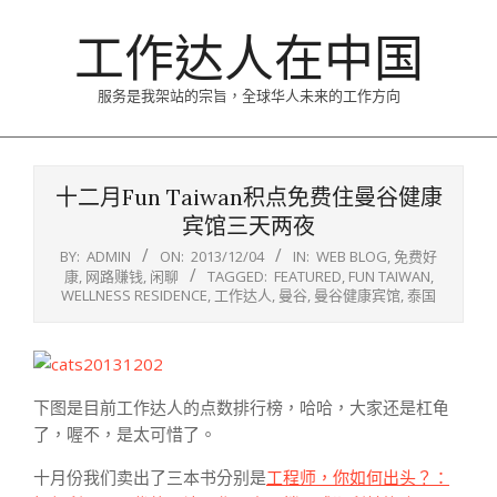
Skip
工作达人在中国
to
content
服务是我架站的宗旨，全球华人未来的工作方向
Primary
Navigation
十二月Fun Taiwan积点免费住曼谷健康
Menu
宾馆三天两夜
BY:
ADMIN
ON:
2013/12/04
IN:
WEB BLOG
,
免费好
康
,
网路赚钱
,
闲聊
TAGGED:
FEATURED
,
FUN TAIWAN
,
WELLNESS RESIDENCE
,
工作达人
,
曼谷
,
曼谷健康宾馆
,
泰国
下图是目前工作达人的点数排行榜，哈哈，大家还是杠龟
了，喔不，是太可惜了。
十月份我们卖出了三本书分别是
工程师，你如何出头？：