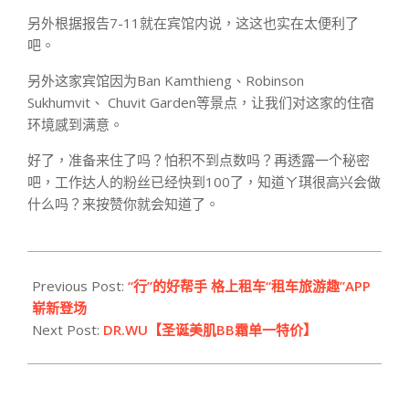
另外根据报告7-11就在宾馆内说，这这也实在太便利了
吧。
另外这家宾馆因为Ban Kamthieng、Robinson
Sukhumvit、 Chuvit Garden等景点，让我们对这家的住宿
环境感到满意。
好了，准备来住了吗？怕积不到点数吗？再透露一个秘密
吧，工作达人的粉丝已经快到100了，知道ㄚ琪很高兴会做
什么吗？来按赞你就会知道了。
2013-
12-
Previous Post:
“行”的好帮手 格上租车“租车旅游趣”APP
04
崭新登场
Next Post:
DR.WU【圣诞美肌BB霜单一特价】