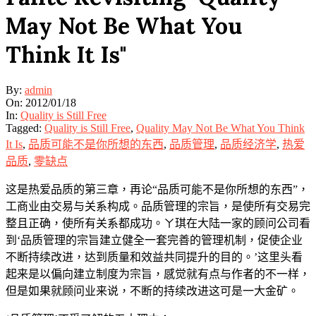
May Not Be What You
Think It Is"
By:
admin
On:
2012/01/18
In:
Quality is Still Free
Tagged:
Quality is Still Free
,
Quality May Not Be What You Think
It Is
,
品质可能不是你所想的东西
,
品质管理
,
品质经济学
,
热爱
品质
,
零缺点
这是热爱品质的第三章，再论“品质可能不是你所想的东西”，
工商业由交易与关系构成。品质管理的宗旨，是使所有交易完
整且正确，使所有关系都成功。ㄚ琪在大陆一家的顾问公司看
到‘品质管理的宗旨建立健全一套完善的管理机制，促使企业
不断持续改进，达到质量和效益共同提升的目的。’这里头看
起来是以偏向建立制度为宗旨，感觉就有点与作者的不一样，
但是如果就顾问业来说，不断的持续改进这可是一大金矿。