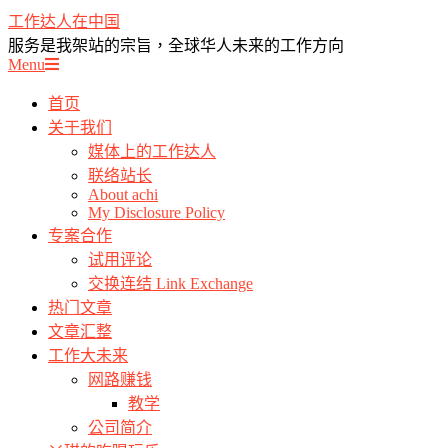
Skip
工作达人在中国
to
服务是我架站的宗旨，全球华人未来的工作方向
content
Primary
Menu
Navigation
Menu
首页
关于我们
媒体上的工作达人
联络站长
About achi
My Disclosure Policy
专案合作
试用评论
交换连结 Link Exchange
热门文章
文章汇整
工作大未来
网路赚钱
教学
公司简介