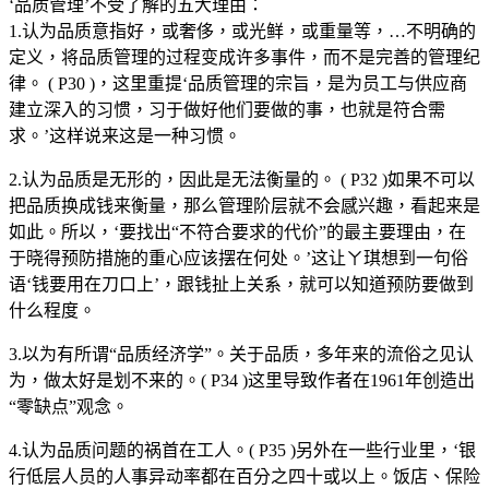
‘品质管理’不受了解的五大理由：
1.认为品质意指好，或奢侈，或光鲜，或重量等，…不明确的
定义，将品质管理的过程变成许多事件，而不是完善的管理纪
律。 ( P30 )，这里重提‘品质管理的宗旨，是为员工与供应商
建立深入的习惯，习于做好他们要做的事，也就是符合需
求。’这样说来这是一种习惯。
2.认为品质是无形的，因此是无法衡量的。 ( P32 )如果不可以
把品质换成钱来衡量，那么管理阶层就不会感兴趣，看起来是
如此。所以，‘要找出“不符合要求的代价”的最主要理由，在
于晓得预防措施的重心应该摆在何处。’这让ㄚ琪想到一句俗
语‘钱要用在刀口上’，跟钱扯上关系，就可以知道预防要做到
什么程度。
3.以为有所谓“品质经济学”。关于品质，多年来的流俗之见认
为，做太好是划不来的。( P34 )这里导致作者在1961年创造出
“零缺点”观念。
4.认为品质问题的祸首在工人。( P35 )另外在一些行业里，‘银
行低层人员的人事异动率都在百分之四十或以上。饭店、保险