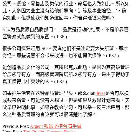
公司、餐馆、零售店及类似的行业，命运也大致如此。所以如
此，大多因为业主没有给他们导向、训练及事业途径…’，确
实如此，但纵使我们知道这回事，你舍得砸钱来做吗？
5.认为品质源自品质部门。…品质是行动的结果，不是单靠管
区警察就能做到的东西。( P36 )
很多公司疯狂赶用ISO。要说他们不是注定要大失所望，那才
奇怪。那些玩意不会带来改进，也不能提供保障。( P37 )
能创造品质文化的公司，其所以克成此功，是因为其高级管理
阶层领导有方，而高级管理阶层所以领导有方，是由于得助于
真正懂得此中奥妙的人。( P37 )
如果把生活套在这种品质管理里头，那么drab
lives
是否可以换
成钱来衡量，可能没有人想过，但是如果从救恩计划来看，天
父早已说明此事，如果在教会学习，可以举一反三地应用，那
么这种品质管理的言论就可以很清楚地了解。
2012-
Previous Post:
Argent 银饰坚持台湾手做
01-
Next Post:
Top Quality Garment Racks