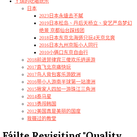
ㄚ琪的吃喝玩乐
日本
2023日本永遠去不膩
2019日本松岛、丹后天桥立、安艺严岛梦幻
绝景 京都仙台踩线团
2018日本东京北海道只玩4天京北爽
2016日本九州京阪小人同行
2010小俩口东京自由行
2018前进菲律宾三傻欢乐逍遥游
2017直飞北京痛快玩
2017鸟人背包客乐游欧洲
2016带小人游南半球第一站澳洲
2015揪家人四加一游珠江三角洲
2014泰马星
2013勇闯韩国
2012美国真是美丽的国度
我摄过的教堂
Fáilte Revisiting "Quality