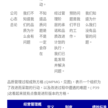
动。
公司
我们不
不知
经过管
预防问
我们知
心态
知道我
道品
理阶
题是我
道为什
总论
们的品
质问
层的承
们平日
么我们
质为什
题是
诺和品
的工
没有品
么会有
不是
质改进
作。
管的问
问题
一定
计划的
题。
会存
执行，
在
我们已
能发现
并解决
问题。
品质管理过程成熟方格 (QMPMG，见图)，表示一个组织为
了改进而采取的行动，以及改进过程中遭遇的难题。( P39
)这看起来就有点像是进阶版本的方格。
经营管理概
定义
制度
绩效标准