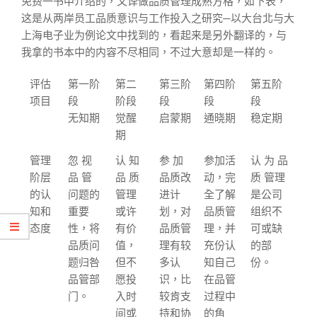
免费一书中介绍的，又译做品质管理成熟方格，如下表，
这是从两岸员工品质意识与工作投入之研究─以大台北与大
上海电子业为例论文中找到的，看起来是另外翻译的，与
我拿的书本中的内容不尽相同，不过大意却是一样的。
评估
第一阶
第二
第三阶
第四阶
第五阶
项目
段
阶段
段
段
段
无知期
觉醒
启蒙期
通晓期
稳定期
期
管理
忽 视
认 知
参 加
参加活
认 为 品
阶层
品 管
品 质
品质改
动，完
质 管理
的认
问题的
管理
进计
全了解
是公司
知和
重要
或许
划，对
品质管
组织不
态度
性，将
有价
品质管
理，并
可或缺
品质问
值，
理有较
充份认
的部
题归咎
但不
多认
知自己
份。
品管部
愿投
识，比
在品管
门。
入时
较肯支
过程中
间或
持和协
的角