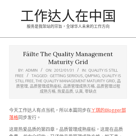
Skip
工作达人在中国
to
content
服务是我架站的宗旨，全球华人未来的工作方向
Primary
Navigation
Fáilte The Quality Management
Menu
Maturity Grid
BY:
ADMIN
ON:
2012/01/31
IN:
QUALITY IS STILL
FREE
TAGGED:
GETTING SERIOUS
,
QMPMG
,
QUALITY IS
STILL FREE
,
THE QUALITY MANAGEMENT MATURITY GRID
,
品
质管理
,
品质管理成熟座标
,
品质管理成熟方格
,
品质管理过程
成熟方格
,
热爱品质
,
认真
,
零缺点
今天工作达人有点当机，所以本篇同步在
ㄚ琪的Blogger部
落格
同步发行。
这是热爱品质的第四章，品质管理成熟座标，这是在品质