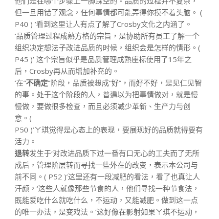
他们是在哪个步骤上一脚踩空的。品质的过程并不复杂，
但一旦用错了观念，任何事情都可能弄得你摸不着头脑。 (
P40 ) ’看到这里让人有点了解了Crosby文化之内涵了。
‘品质管理过程成熟方格的宗旨，是协助所有员工了解一个
组织决定想法子改进品质的时候，组织会是怎样的情形。(
P45 )’ 这个宗旨似乎是品质管理成熟座标使用了15年之
后，Crosby再从而增加补充的。
‘在“
不确定
”阶段，品质被想成“好”，而好不好，是见仁见智
的事。处于这个阶段的人，普遍以为把事情做对，就是慢
慢做，要做很多检查，而且必须减少革新、生产力与创
意。(
P50 )’ㄚ琪觉得是心态上的表现，要展现好的品质就得要有
活力。
退转
发生于‘对改进品质下过一番有口无心的工夫而了无所
成后，管理阶层转而寻找一些外在的改变，表示本公司与
前不同。( P52 )’这里还有一段减肥的看法，看了也真让人
汗颜，‘这些人就像那些节食的人，他们寻找一种节食法，
既能爱吃什么就吃什么，不运动，又能减肥。做到这一点
的唯一办法，是变戏法。’这好像在影射如果ㄚ琪不运动，