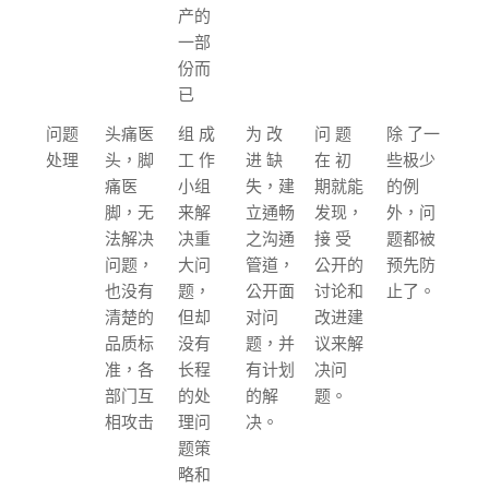
产的
一部
份而
已
问题
头痛医
组 成
为 改
问 题
除 了一
处理
头，脚
工 作
进 缺
在 初
些极少
痛医
小组
失，建
期就能
的例
脚，无
来解
立通畅
发现，
外，问
法解决
决重
之沟通
接 受
题都被
问题，
大问
管道，
公开的
预先防
也没有
题，
公开面
讨论和
止了。
清楚的
但却
对问
改进建
品质标
没有
题，并
议来解
准，各
长程
有计划
决问
部门互
的处
的解
题。
相攻击
理问
决。
题策
略和