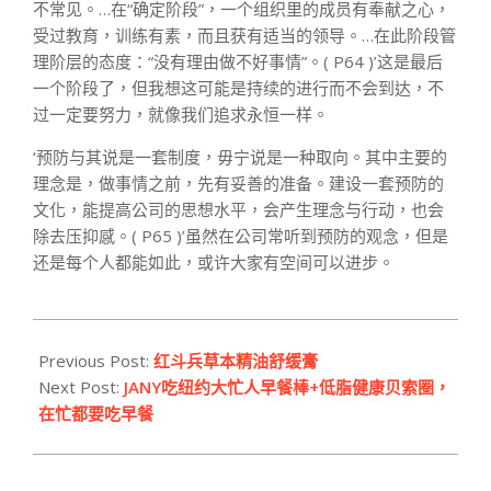
不常见。…在“确定阶段”，一个组织里的成员有奉献之心，
受过教育，训练有素，而且获有适当的领导。…在此阶段管
理阶层的态度：“没有理由做不好事情”。( P64 )’这是最后
一个阶段了，但我想这可能是持续的进行而不会到达，不
过一定要努力，就像我们追求永恒一样。
‘预防与其说是一套制度，毋宁说是一种取向。其中主要的
理念是，做事情之前，先有妥善的准备。建设一套预防的
文化，能提高公司的思想水平，会产生理念与行动，也会
除去压抑感。( P65 )’虽然在公司常听到预防的观念，但是
还是每个人都能如此，或许大家有空间可以进步。
2012-
01-
Previous Post:
红斗兵草本精油舒缓膏
31
Next Post:
JANY吃纽约大忙人早餐棒+低脂健康贝索圈，
在忙都要吃早餐