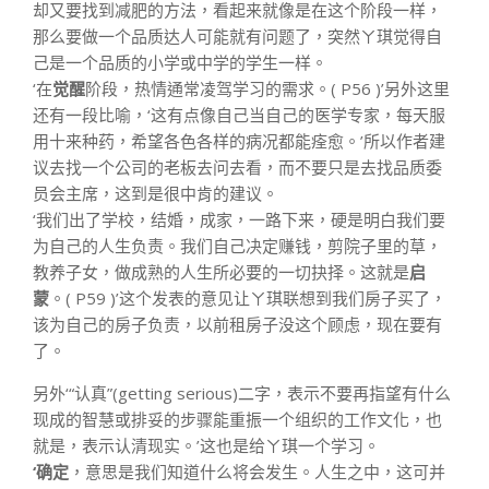
却又要找到减肥的方法，看起来就像是在这个阶段一样，
那么要做一个品质达人可能就有问题了，突然ㄚ琪觉得自
己是一个品质的小学或中学的学生一样。
‘在
觉醒
阶段，热情通常凌驾学习的需求。( P56 )’另外这里
还有一段比喻，‘这有点像自己当自己的医学专家，每天服
用十来种药，希望各色各样的病况都能痊愈。’所以作者建
议去找一个公司的老板去问去看，而不要只是去找品质委
员会主席，这到是很中肯的建议。
‘我们出了学校，结婚，成家，一路下来，硬是明白我们要
为自己的人生负责。我们自己决定赚钱，剪院子里的草，
教养子女，做成熟的人生所必要的一切抉择。这就是
启
蒙
。( P59 )’这个发表的意见让ㄚ琪联想到我们房子买了，
该为自己的房子负责，以前租房子没这个顾虑，现在要有
了。
另外‘“认真”(getting serious)二字，表示不要再指望有什么
现成的智慧或排妥的步骤能重振一个组织的工作文化，也
就是，表示认清现实。’这也是给ㄚ琪一个学习。
‘确定
，意思是我们知道什么将会发生。人生之中，这可并