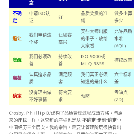
念
不确
申请ISO认
品质奖赏的准
做多少算
好
定
证
绳
多少
买些大师出版
允许品质
我们申请这
让顾客
退让
的带子，放给
水准
个奖
高兴
大家看
(AQL)
我们必须改
持续改
ISO-9000或
觉醒
持续改善
善
善
Mil-Q-9858
认真追求品
满足顾
我们真正必须
六个标准
启蒙
质
客
知道的是什么
差
没有理由做
符合要
零缺点
确定
预防
不好事情
求
(ZD)
Crosby, P h i l l i p B.‘建构了品质管理过程成熟方格。与原
来的座标一样，这套新的座标也是从“
不确定
”走到“
确定
”，
中间经历三个层次。我的宗旨，是要让管理阶层很快看出