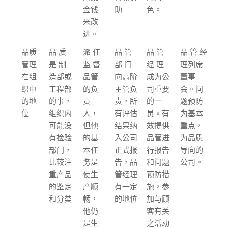
金钱
助
色。
来改
进。
品质
品 质
派 任
品 管
品 管
品 管 经
管理
是 制
监 督
部 门
经 理
理列席
在组
造部或
品管
向高阶
成为公
董事
织中
工程部
的负
主管负
司重要
会。问
的地
的事，
责
责，所
的一
题预防
位
组织内
人，
有评估
员。有
为基本
可能没
但他
结果纳
效提供
重点，
有检验
的基
入公司
品管进
为品质
部门，
本任
正式报
行报告
导向的
比较注
务是
告，品
和问题
公司。
重产品
使生
管经理
预防措
的鉴定
产顺
有一定
施，参
和分类
畅，
的地位
加与顾
他仍
客有关
是生
之活动