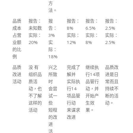
方
法。
品质
报告：
报
报告：
报告：
报告：
成本
未知数
告：
8%
6.5%
2.5%
占营
实际：
3%
实际：
实际：
实际：
业额
20%
实
12%
8%
2.5%
的比
际：
例
18%
品质
没 有
兴之
完成了
继续执
品质改
改进
组织品
所致
解并
行14项
进是日
活动
质活
时
实际执
品管行
常而且
动，也
会尝
行14
动，并
持续不
不了解
试一
项品管
开始产
断的活
这样的
些
行动
生效
动。
活动
短程
来谋求
果。
的改
改进
进
活