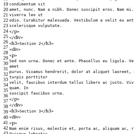
19
condimentum sit
20
amet, nunc. Nam a nibh. Donec suscipit eros. Nam mi.
21
viverra leo ut
22
odio. Curabitur malesuada. Vestibulum a velit eu ant
23
scelerisque vulputate.
p
24
</
>
25
div
</
>
26
h3
h3
<
>
Section 2
</
>
27
div
<
>
28
p
<
>
29
Sed non urna. Donec et ante. Phasellus eu ligula. Ve
30
amet
31
purus. Vivamus hendrerit, dolor at aliquet laoreet, 
32
turpis porttitor
33
velit, faucibus interdum tellus libero ac justo. Viv
34
quam. In
35
suscipit faucibus urna.
36
p
</
>
37
div
</
>
38
h3
h3
<
>
Section 3
</
>
39
div
40
<
>
p
41
<
>
42
Nam enim risus, molestie et, porta ac, aliquam ac, r
43
Quisque lobortis.