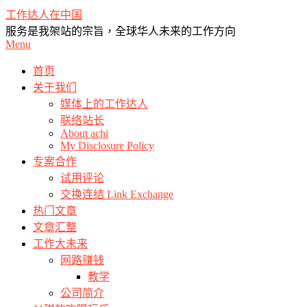
Skip
工作达人在中国
to
服务是我架站的宗旨，全球华人未来的工作方向
content
Primary
Menu
Navigation
Menu
首页
关于我们
媒体上的工作达人
联络站长
About achi
My Disclosure Policy
专案合作
试用评论
交换连结 Link Exchange
热门文章
文章汇整
工作大未来
网路赚钱
教学
公司简介