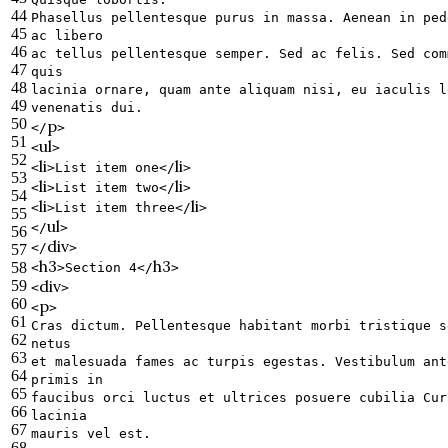
44
Phasellus pellentesque purus in massa. Aenean in ped
45
ac libero
46
ac tellus pellentesque semper. Sed ac felis. Sed com
47
quis
48
lacinia ornare, quam ante aliquam nisi, eu iaculis l
49
venenatis dui.
50
p
</
>
51
ul
<
>
52
li
li
<
>
List item one
</
>
53
li
li
<
>
List item two
</
>
54
li
li
<
>
List item three
</
>
55
ul
</
>
56
div
</
>
57
h3
h3
58
<
>
Section 4
</
>
div
59
<
>
60
p
<
>
61
Cras dictum. Pellentesque habitant morbi tristique s
62
netus
63
et malesuada fames ac turpis egestas. Vestibulum ant
64
primis in
65
faucibus orci luctus et ultrices posuere cubilia Cur
66
lacinia
67
mauris vel est.
68