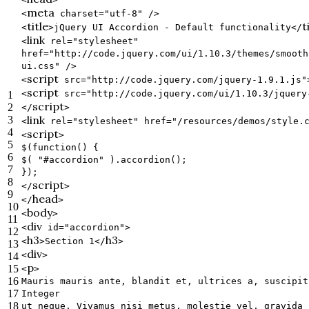
meta
<
charset
=
"utf-8"
/>
title
t
<
>
jQuery UI Accordion - Default functionality
</
link
<
rel
=
"stylesheet"
href
=
"http://code.jquery.com/ui/1.10.3/themes/smooth
ui.css"
/>
script
<
src
=
"http://code.jquery.com/jquery-1.9.1.js"
script
<
src
=
"http://code.jquery.com/ui/1.10.3/jquery
1
script
2
</
>
link
3
<
rel
=
"stylesheet"
href
=
"/resources/demos/style.
4
script
<
>
5
$(
function
() {
6
$(
"#accordion"
).accordion();
7
});
8
script
</
>
9
head
</
>
10
body
<
>
11
div
<
id
=
"accordion"
>
12
h3
h3
<
>
Section 1
</
>
13
div
<
>
14
p
15
<
>
16
Mauris mauris ante, blandit et, ultrices a, suscipit
17
Integer
18
ut neque. Vivamus nisi metus, molestie vel, gravida 