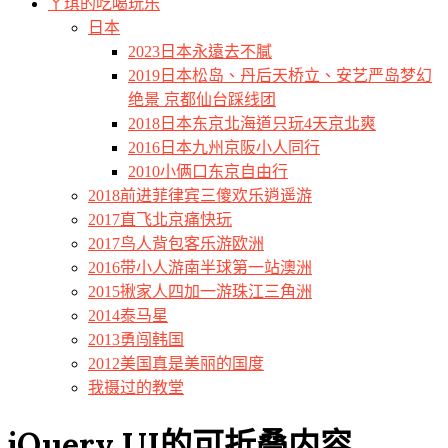
ㄚ琪的吃喝玩乐
日本
2023日本永遠去不膩
2019日本松岛、丹后天桥立、安艺严岛梦幻
绝景 京都仙台踩线团
2018日本东京北海道只玩4天京北爽
2016日本九州京阪小人同行
2010小俩口东京自由行
2018前进菲律宾三傻欢乐逍遥游
2017直飞北京痛快玩
2017鸟人背包客乐游欧洲
2016带小人游南半球第一站澳洲
2015揪家人四加一游珠江三角洲
2014泰马星
2013勇闯韩国
2012美国真是美丽的国度
我摄过的教堂
jQuery UI的可折叠内容