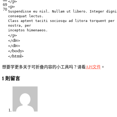
p
</
>
69
p
<
>
70
Suspendisse eu nisl. Nullam ut libero. Integer digni
consequat lectus.
Class aptent taciti sociosqu ad litora torquent per 
nostra, per
inceptos himenaeos.
p
</
>
div
</
>
div
</
>
body
</
>
html
</
>
想要学更多关于可折叠内容的小工具吗？请看
API文件
。
2013-
1 則留言
09-
22