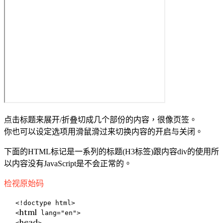
点击标题来展开/折叠切成几个部份的内容，很像页签。
你也可以设定选项用滑鼠滑过来切换内容的开启与关闭。
下面的HTML标记是一系列的标题(H3标签)跟内容div的使用所
以内容没有JavaScript是不会正常的。
检视原始码
<!doctype html>
html
<
lang
=
"en"
>
head
<
>