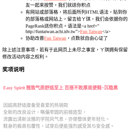
友一起来按赞，我们就送你积点
有网站或部落格，将后面所列HTML语法，贴到你
的部落格或网站上，留言给ㄚ琪，我们会依据你的
PageRank送你积点。语法是<a href=”
http://funtaiwan.achi.idv.tw”>
Fun Taiwan
</a>
协助改善
Fun Taiwan
，点数就自由心证了
除上述注意事项，若有于此网页上未尽之事宜，ㄚ琪拥有保留
修改活动内容之权利。
奖项说明
Easy Spirit 雅致气质舒适至上 百搭不败厚底便鞋~沉稳黑
因超高舒适度备受喜爱的热销款
全新的改良设计，略偏窄圆的前楦造型，
流露出清新淡雅的学院风气息，亦使整体更年轻化。
鞋身的极高包覆性，试穿后便能强烈感受其与安全感。