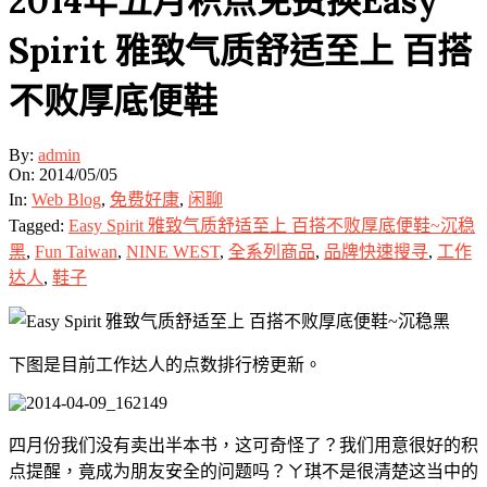
2014年五月积点免费换Easy
Spirit 雅致气质舒适至上 百搭
不败厚底便鞋
By:
admin
On:
2014/05/05
In:
Web Blog
,
免费好康
,
闲聊
Tagged:
Easy Spirit 雅致气质舒适至上 百搭不败厚底便鞋~沉稳
黑
,
Fun Taiwan
,
NINE WEST
,
全系列商品
,
品牌快速搜寻
,
工作
达人
,
鞋子
下图是目前工作达人的点数排行榜更新。
四月份我们没有卖出半本书，这可奇怪了？我们用意很好的积
点提醒，竟成为朋友安全的问题吗？ㄚ琪不是很清楚这当中的