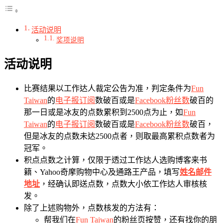
活动说明
奖项说明
活动说明
比赛结果以工作达人裁定公告为准，判定条件为
Fun
Taiwan
的
电子报订阅
数破百或是
Facebook粉丝数
破百的
那一日或是冰友的点数累积到2500点为止，如
Fun
Taiwan
的
电子报订阅
数破百或是
Facebook粉丝数
破百，
但是冰友的点数未达2500点者，则取最高累积点数者为
冠军。
积点点数之计算，仅限于透过工作达人选购博客来书
籍、Yahoo奇摩购物中心及通路王产品，填写
姓名邮件
地址
，经确认即送点数，点数大小依工作达人审核核
发。
除了上述购物外，点数核发的方法有：
帮我们在
Fun Taiwan
的粉丝页按赞，还有找你的朋