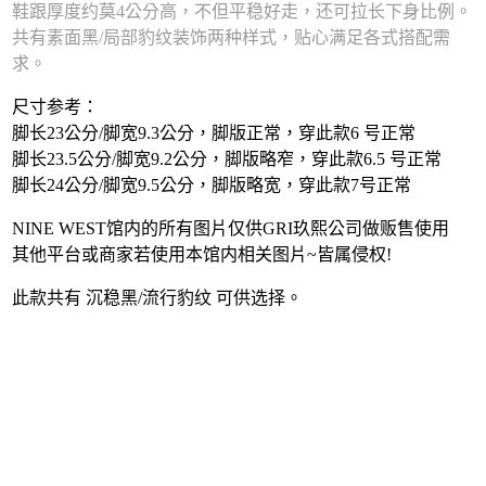
鞋跟厚度约莫4公分高，不但平稳好走，还可拉长下身比例。
共有素面黑/局部豹纹装饰两种样式，贴心满足各式搭配需
求。
尺寸参考：
脚长23公分/脚宽9.3公分，脚版正常，穿此款6 号正常
脚长23.5公分/脚宽9.2公分，脚版略窄，穿此款6.5 号正常
脚长24公分/脚宽9.5公分，脚版略宽，穿此款7号正常
NINE WEST馆内的所有图片仅供GRI玖熙公司做贩售使用
其他平台或商家若使用本馆内相关图片~皆属侵权!
此款共有 沉稳黑/流行豹纹 可供选择。