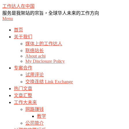
Skip
工作达人在中国
to
服务是我架站的宗旨，全球华人未来的工作方向
content
Primary
Menu
Navigation
Menu
首页
关于我们
媒体上的工作达人
联络站长
About achi
My Disclosure Policy
专案合作
试用评论
交换连结 Link Exchange
热门文章
文章汇整
工作大未来
网路赚钱
教学
公司简介