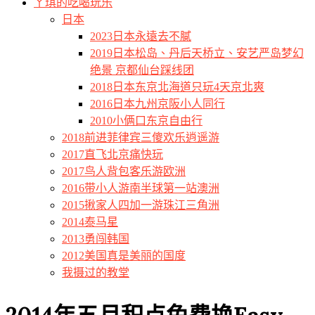
ㄚ琪的吃喝玩乐
日本
2023日本永遠去不膩
2019日本松岛、丹后天桥立、安艺严岛梦幻
绝景 京都仙台踩线团
2018日本东京北海道只玩4天京北爽
2016日本九州京阪小人同行
2010小俩口东京自由行
2018前进菲律宾三傻欢乐逍遥游
2017直飞北京痛快玩
2017鸟人背包客乐游欧洲
2016带小人游南半球第一站澳洲
2015揪家人四加一游珠江三角洲
2014泰马星
2013勇闯韩国
2012美国真是美丽的国度
我摄过的教堂