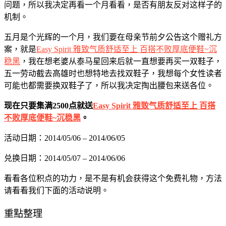
问题，所以我决定再看一个月看看，是否有朋友反对这样子的
机制。
五月是个光辉的一个月，我们要在母亲节前夕公告这个赠礼方
案，就是
Easy Spirit 雅致气质舒适至上 百搭不败厚底便鞋~沉
稳黑
，我在想老婆从泰马星回来后就一直想要再买一双鞋子，
五一劳动截去高雄时也想特地去找双鞋子，我想每个女性读者
可能也都需要换双鞋子了，所以我决定掏出腰包来送各位。
现在只要集满2500点就送
Easy Spirit 雅致气质舒适至上 百搭
不败厚底便鞋~沉稳黑
。
活动日期：2014/05/06 – 2014/06/05
兑换日期：2014/05/07 – 2014/06/06
看看各位积点的功力，是不是有机会获得这个免费礼物，方法
请看看我们下面的活动说明。
重點整理