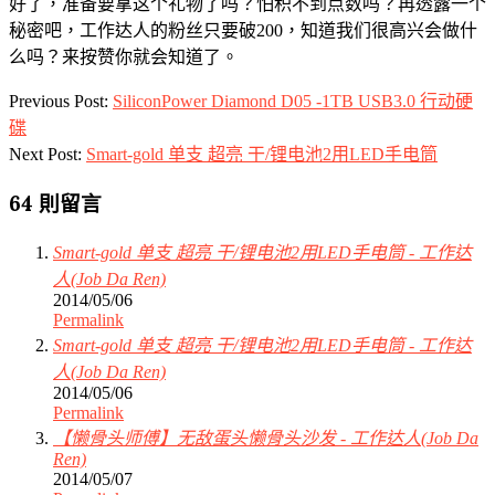
好了，准备要拿这个礼物了吗？怕积不到点数吗？再透露一个
秘密吧，工作达人的粉丝只要破200，知道我们很高兴会做什
么吗？来按赞你就会知道了。
2014-
Previous Post:
SiliconPower Diamond D05 -1TB USB3.0 行动硬
05-
碟
05
Next Post:
Smart-gold 单支 超亮 干/锂电池2用LED手电筒
64 則留言
Smart-gold 单支 超亮 干/锂电池2用LED手电筒 - 工作达
人(Job Da Ren)
2014/05/06
Permalink
Smart-gold 单支 超亮 干/锂电池2用LED手电筒 - 工作达
人(Job Da Ren)
2014/05/06
Permalink
【懒骨头师傅】无敌蛋头懒骨头沙发 - 工作达人(Job Da
Ren)
2014/05/07