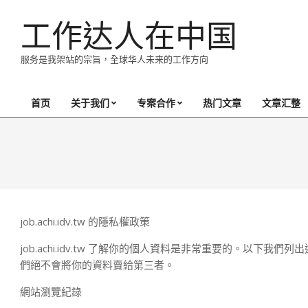
Skip
工作达人在中国
to
content
服务是我架站的宗旨，全球华人未来的工作方向
首页
关于我们
专案合作
热门文章
文章汇整
Primary
Navigation
Menu
job.achi.idv.tw 的隱私權政策
job.achi.idv.tw 了解你的個人資料是非常重要的。以
們絕不會將你的資料賣給第三者。
網站瀏覽紀錄