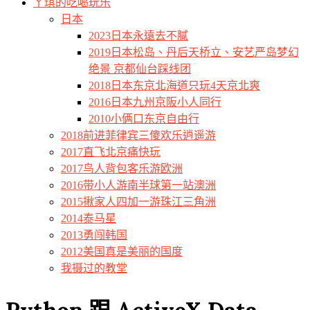
ㄚ琪的吃喝玩乐
日本
2023日本永遠去不膩
2019日本松岛、丹后天桥立、安艺严岛梦幻
绝景 京都仙台踩线团
2018日本东京北海道只玩4天京北爽
2016日本九州京阪小人同行
2010小俩口东京自由行
2018前进菲律宾三傻欢乐逍遥游
2017直飞北京痛快玩
2017鸟人背包客乐游欧洲
2016带小人游南半球第一站澳洲
2015揪家人四加一游珠江三角洲
2014泰马星
2013勇闯韩国
2012美国真是美丽的国度
我摄过的教堂