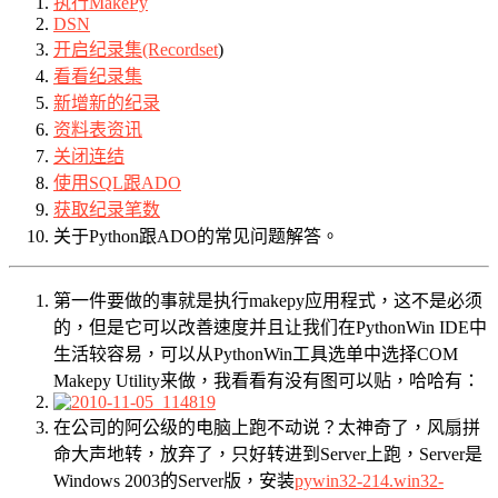
执行MakePy
DSN
开启纪录集(Recordset
)
看看纪录集
新增新的纪录
资料表资讯
关闭连结
使用SQL跟ADO
获取纪录笔数
关于Python跟ADO的常见问题解答。
第一件要做的事就是执行makepy应用程式，这不是必须
的，但是它可以改善速度并且让我们在PythonWin IDE中
生活较容易，可以从PythonWin工具选单中选择COM
Makepy Utility来做，我看看有没有图可以贴，哈哈有：
在公司的阿公级的电脑上跑不动说？太神奇了，风扇拼
命大声地转，放弃了，只好转进到Server上跑，Server是
Windows 2003的Server版，安装
pywin32-214.win32-