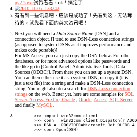
py2.5.exe
试跑看看，ok！搞定了！
有看到一些讯息吧，应该是成功了！先看到这，无法等
待的，就先看下面的英文资讯吧！
Next you will need a
Data Source Name
[DSN] and a
connection object. [I tend to use DSN-Less connection strings
(as opposed to system DSNs as it improves performance and
makes code portable)]
For MS Access you can just copy the DSN below. For other
databases, or for more advanced options like passwords and
the like go to [Control Panel | Administrative Tools | Data
Sources (ODBC)]. From there you can set up a system DSN.
You can then either use it as a system DSN, or copy it (it is
just a text file) into a string and make a DSN-Less connection
string. You might also do a search for
DSN-Less connection
strings
on the web. Better yet, here are some samples for
SQL
Server, Access, FoxPro, Oracle
,
Oracle
,
Access, SQL Server
,
and finally
MySQL
.
        >>> import win32com.client

        >>> conn = win32com.client.Dispatch(r'ADOD
        >>> DSN = 'PROVIDER=Microsoft.Jet.OLEDB.4.
        >>> conn.Open(DSN)
