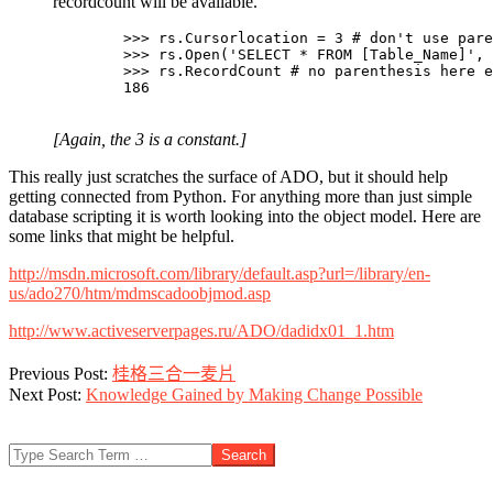
recordcount will be available.
        >>> rs.Cursorlocation = 3 # don't use pare
        >>> rs.Open('SELECT * FROM [Table_Name]', 
        >>> rs.RecordCount # no parenthesis here e
        186

[Again, the 3 is a constant.]
This really just scratches the surface of ADO, but it should help
getting connected from Python. For anything more than just simple
database scripting it is worth looking into the object model. Here are
some links that might be helpful.
http://msdn.microsoft.com/library/default.asp?url=/library/en-
us/ado270/htm/mdmscadoobjmod.asp
http://www.activeserverpages.ru/ADO/dadidx01_1.htm
2010-
Previous Post:
桂格三合一麦片
11-
Next Post:
Knowledge Gained by Making Change Possible
21
Search