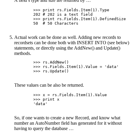
A field’s type and size are returned by …
        >>> print rs.Fields.Item(1).Type

        202 # 202 is a text field

        >>> print rs.Fields.Item(1).DefinedSize

        50  # 50 Characters

Actual work can be done as well. Adding new records to
recordsets can be done both with INSERT INTO (see below)
statements, or directly using the AddNew() and Update()
methods.
        >>> rs.AddNew()

        >>> rs.Fields.Item(1).Value = 'data'

        >>> rs.Update()

These values can be also be returned.
        >>> x = rs.Fields.Item(1).Value

        >>> print x

        'data'

So, if one wants to create a new Record, and know what
number an AutoNumber field has generated for it without
having to query the database …