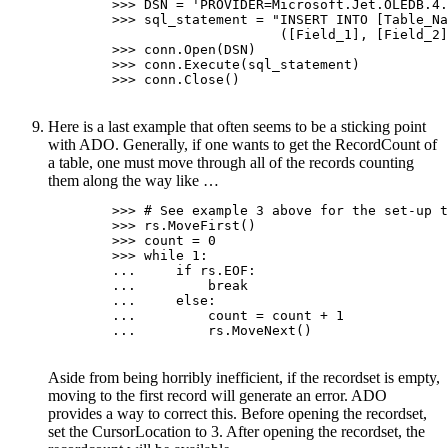
        >>> DSN = 'PROVIDER=Microsoft.Jet.OLEDB.4.
        >>> sql_statement = "INSERT INTO [Table_Na
                             ([Field_1], [Field_2]
        >>> conn.Open(DSN)

        >>> conn.Execute(sql_statement)

        >>> conn.Close()

Here is a last example that often seems to be a sticking point
with ADO. Generally, if one wants to get the RecordCount of
a table, one must move through all of the records counting
them along the way like …
        >>> # See example 3 above for the set-up t
        >>> rs.MoveFirst()

        >>> count = 0

        >>> while 1:

        ...     if rs.EOF:

        ...         break

        ...     else:

        ...         count = count + 1

        ...         rs.MoveNext()

Aside from being horribly inefficient, if the recordset is empty,
moving to the first record will generate an error. ADO
provides a way to correct this. Before opening the recordset,
set the CursorLocation to 3. After opening the recordset, the