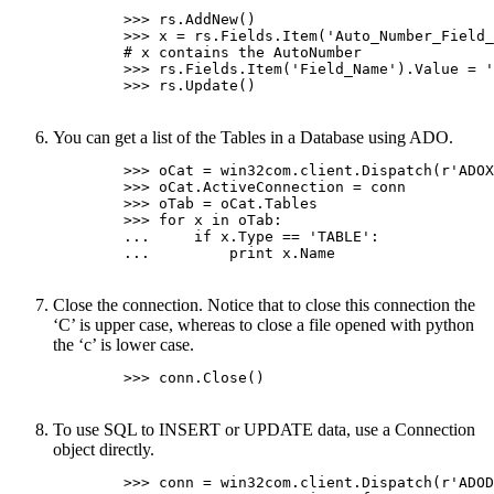
        >>> rs.AddNew()

        >>> x = rs.Fields.Item('Auto_Number_Field_
        # x contains the AutoNumber

        >>> rs.Fields.Item('Field_Name').Value = '
        >>> rs.Update()

You can get a list of the Tables in a Database using ADO.
        >>> oCat = win32com.client.Dispatch(r'ADOX
        >>> oCat.ActiveConnection = conn

        >>> oTab = oCat.Tables

        >>> for x in oTab:

        ...     if x.Type == 'TABLE':

        ...         print x.Name

Close the connection. Notice that to close this connection the
‘C’ is upper case, whereas to close a file opened with python
the ‘c’ is lower case.
        >>> conn.Close()

To use SQL to INSERT or UPDATE data, use a Connection
object directly.
        >>> conn = win32com.client.Dispatch(r'ADOD