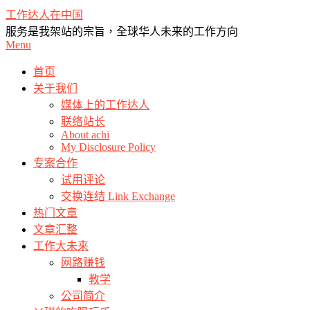
Skip
工作达人在中国
to
服务是我架站的宗旨，全球华人未来的工作方向
content
Primary
Menu
Navigation
Menu
首页
关于我们
媒体上的工作达人
联络站长
About achi
My Disclosure Policy
专案合作
试用评论
交换连结 Link Exchange
热门文章
文章汇整
工作大未来
网路赚钱
教学
公司简介