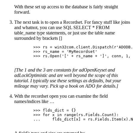
With these set up access to the database is fairly straight
forward.
The next task is to open a Recordset. For fancy stuff like joins
and whatnot, you can use SQL SELECT * FROM
table_name type statements, or just use the table name
surrounded by brackets []
        >>> rs = win32com.client.Dispatch(r'ADODB.
        >>> rs_name = 'MyRecordset'

        >>> rs.Open('[' + rs_name + ']', conn, 1, 
[The 1 and the 3 are constants for adOpenKeyset and
adLockOptimistic and are well beyond the scope of this
tutorial. I typically use these settings as defaults, but your
mileage may vary. Pick up a book on ADO for details.]
With the recordset open you can examine the field
names/indices like …
        >>> flds_dict = {}

        >>> for x in range(rs.Fields.Count):

        ...     flds_dict[x] = rs.Fields.Item(x).N