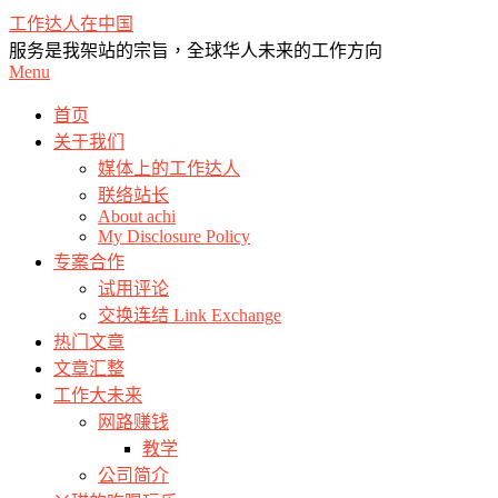
Skip
工作达人在中国
to
服务是我架站的宗旨，全球华人未来的工作方向
content
Primary
Menu
Navigation
Menu
首页
关于我们
媒体上的工作达人
联络站长
About achi
My Disclosure Policy
专案合作
试用评论
交换连结 Link Exchange
热门文章
文章汇整
工作大未来
网路赚钱
教学
公司简介