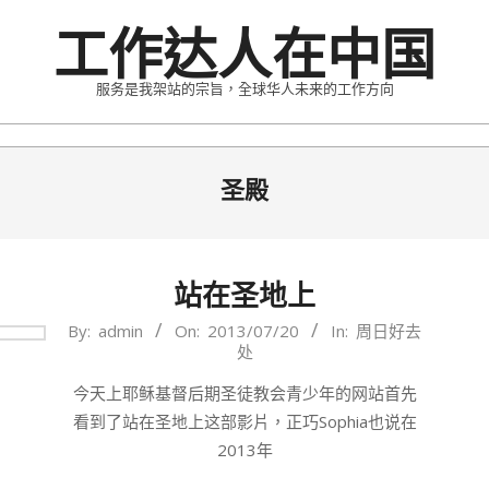
Skip
工作达人在中国
to
content
服务是我架站的宗旨，全球华人未来的工作方向
Primary
圣殿
Navigation
Menu
站在圣地上
2013-
By:
admin
On:
2013/07/20
In:
周日好去
处
07-
20
今天上耶稣基督后期圣徒教会青少年的网站首先
看到了站在圣地上这部影片，正巧Sophia也说在
2013年