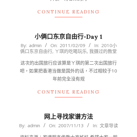
CONTINUE READING
小俩口东京自由行-Day 1
2011-
By:
admin
On:
2011/02/09
In:
2010小
俩口东京自由行
,
ㄚ琪的吃喝玩乐
,
我摄过的教堂
02-
09
这次的出国旅行应该算是ㄚ琪的第二次出国旅行
吧，如果把香港当做是国外的话，不过相较于10
年前完全没有规
CONTINUE READING
网上寻找家谱方法
2007-
By:
admin
On:
2007/11/13
In:
文章导读
11-