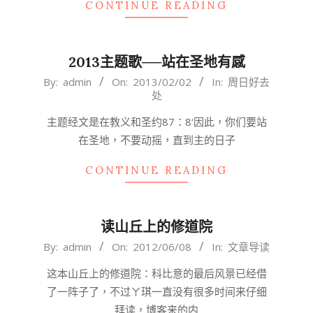
CONTINUE READING
2013主题歌──站在圣地有感
2013-
By:
admin
On:
2013/02/02
In:
周日好去
处
02-
02
主题经文是在教义和圣约87：8‘因此，​你们​要​站​
在​圣地，​不要​动摇，​直到​主​的​日子​
CONTINUE READING
读山丘上的修道院
2012-
By:
admin
On:
2012/06/08
In:
文章导读
06-
这本山丘上的修道院：科比意的最后风景已经借
08
了一阵子了，不过ㄚ琪一直没有很多时间来仔细
拜读，博客来的内