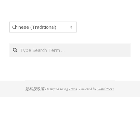
Search
隐私权政策
Designed using
Unos
. Powered by
WordPress
.