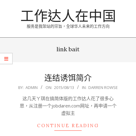
Skip
工作达人在中国
to
content
服务是我架站的宗旨，全球华人未来的工作方向
Primary
Navigation
link bait
Menu
连结诱饵简介
2015-
BY:
ADMIN
ON:
2015/08/13
IN:
DARREN ROWSE
08-
这几天ㄚ琪在搞简体版的工作达人花了很多心
13
思，从注册一个jobdaren.com网址，再申请一个
虚拟主
CONTINUE READING