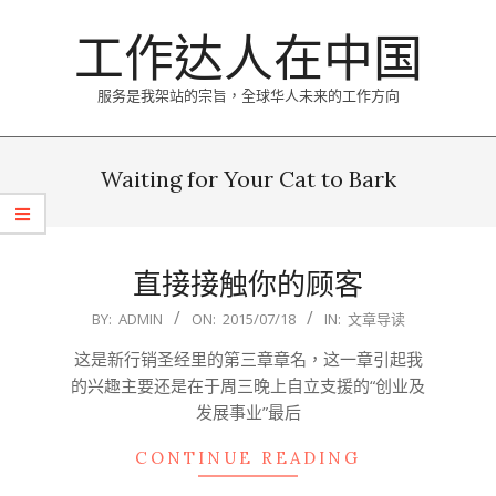
Skip
工作达人在中国
to
content
服务是我架站的宗旨，全球华人未来的工作方向
Primary
Navigation
Waiting for Your Cat to Bark
Menu
直接接触你的顾客
2015-
BY:
ADMIN
ON:
2015/07/18
IN:
文章导读
07-
这是新行销圣经里的第三章章名，这一章引起我
18
的兴趣主要还是在于周三晚上自立支援的“创业及
发展事业”最后
CONTINUE READING