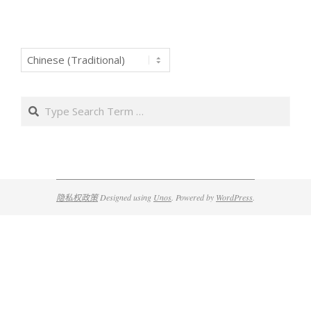
Search
隐私权政策
Designed using
Unos
. Powered by
WordPress
.